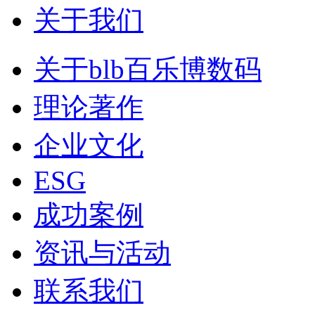
关于我们
关于blb百乐博数码
理论著作
企业文化
ESG
成功案例
资讯与活动
联系我们