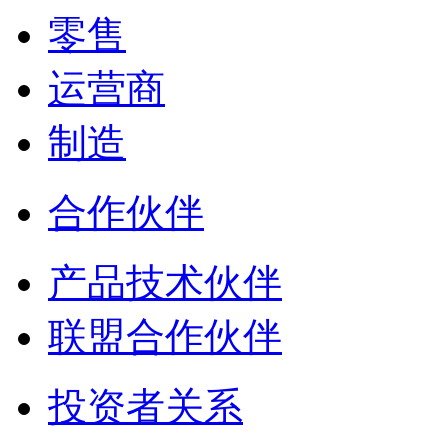
零售
运营商
制造
合作伙伴
产品技术伙伴
联盟合作伙伴
投资者关系