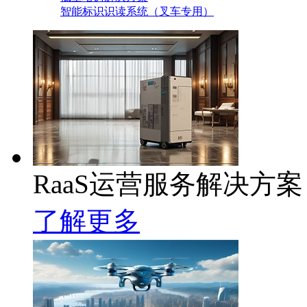
智能标识识读系统（叉车专用）
RaaS运营服务解决方案
了解更多