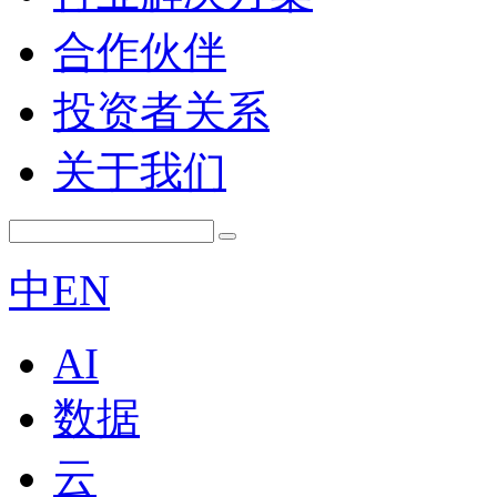
合作伙伴
投资者关系
关于我们
中
EN
AI
数据
云