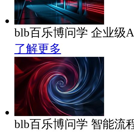
blb百乐博问学 企业级A
了解更多
blb百乐博问学 智能流