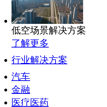
低空场景解决方案
了解更多
行业解决方案
汽车
金融
医疗医药