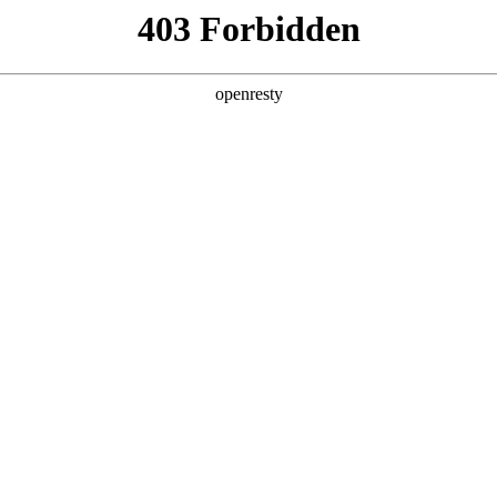
您需要什么帮助？
请填写您的相关情况，我们将及时联系您反馈处
*
公司
*
姓名
*
电话