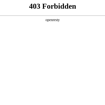
产品及服务
行业解决方案
合作伙伴
投资者关系
作伙伴，涵盖各大垂直行
生态网络。通过不断完善的产品
营销推广支持、资金链与
长，引领全产业链的数字